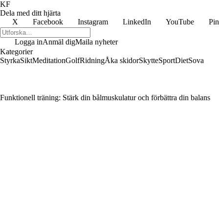
KF
Dela med ditt hjärta
X
Facebook
Instagram
LinkedIn
YouTube
Pin
Logga in
Anmäl dig
Maila nyheter
Kategorier
Styrka
Sikt
Meditation
Golf
Ridning
Åka skidor
Skytte
Sport
Diet
Sova
Funktionell träning: Stärk din bålmuskulatur och förbättra din balans