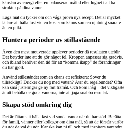
känslan av energi efter en balanserad måltid eller lugnet i att ha
struktur på dina vanor.
Laga mat du tycker om och våga prova nya recept. Det är mycket
lättare att hålla fast vid en kost som känns som en njutning snarare
än en plikt.
Hantera perioder av stillastående
Även den mest motiverade upplever perioder då resultaten uteblir.
Det betyder inte att du gör något fel. Kroppen anpassar sig gradvis,
och ibland behöver den tid för att “komma ikapp” de förändringar
du har gjort.
Använd stilleståndet som en chans att reflektera: Sover du
tillräckligt? Dricker du nog med vatten? Äter du regelbundet? Ofta
kan små justeringar ge ny fart framåt. Och kom ihåg – det viktigaste
är att behålla de goda vanorna, inte att jaga snabba resultat.
Skapa stöd omkring dig
Det är lättare att hålla fast vid sunda vanor när du har stöd. Berätta
för familj, vänner eller kollegor om dina mål, så att de förstår varför
du gör de val du gör. Kanske kan ni till och med inspirera varandra.