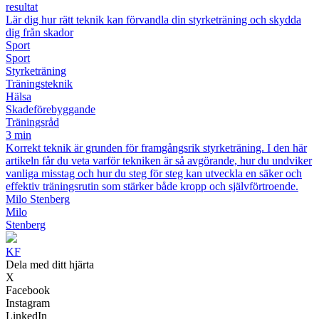
resultat
Lär dig hur rätt teknik kan förvandla din styrketräning och skydda
dig från skador
Sport
Sport
Styrketräning
Träningsteknik
Hälsa
Skadeförebyggande
Träningsråd
3 min
Korrekt teknik är grunden för framgångsrik styrketräning. I den här
artikeln får du veta varför tekniken är så avgörande, hur du undviker
vanliga misstag och hur du steg för steg kan utveckla en säker och
effektiv träningsrutin som stärker både kropp och självförtroende.
Milo Stenberg
Milo
Stenberg
KF
Dela med ditt hjärta
X
Facebook
Instagram
LinkedIn