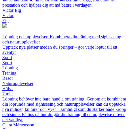
prestation och hjälper dig att må bättre i vardagen.
Victor Elg
Victor
Elg
Löpning och upplevelser: Kombinera din träning med sightseeing
och naturupplevelser
Upptäck nya platser medan du springer – gör varje löptur till ett
äventyr
Sport
Sport
Löpning
Träning
Resor
Naturupplevelser
Hälsa
7 min
Löpning behöver inte bara handla om träning. Genom att kombinera
din löprunda med sightseeing och naturupplevelser kan du upptäcka
nya miljöer, kulturer och vyer – samtidigt som du stärker både kropp
och sinne. Få tips på hur du gör din träning till en upplevelse utöver
det vanliga.
Clara Mårtensson