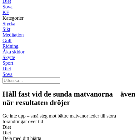
Diet
Sova
KF
Kategorier
Styrka
Sikt
Meditation
Golf
Ridning
Åka skidor
Skytte
Sport
Diet
Sova
Håll fast vid de sunda matvanorna – även
när resultaten dröjer
Ge inte upp – små steg mot bättre matvanor leder till stora
förändringar över tid
Diet
Diet
Dela med ditt hjärta