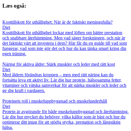
Læs også:
Kosttillskott för uthållighet: När är de faktiskt meningsfulla?
Diet
Kosttillskott för uthållighet lockar med löften om bättre prestation
och snabbare återhämtning. Men vad säger forskningen, och när är
det faktiskt värt att investera i dem? Här får du en guide till vad som
fungerar, vad som inte gör det och hur du kan tänka smart kring din
egen träning.
Näring för aktiva äldre: Stärk muskler och leder med rätt kost
Diet
Med åldern förändras kroppen – men med rätt näring kan du
fortsätta leva ett aktivt liv. Lär dig hur protein, hälsosamma fetter,
vitaminer och vätska samverkar för att stärka muskler och leder och
ge dig kraft i vardagen.
Proteinets roll i muskeluppbyggnad och muskelunderhåll
Diet
Protein är avgörande för både muskeluppbyggnad och återhämtning.
Lär dig hur mycket du behöver, vilka källor som är bäst och hur du
optimerar ditt intag för att stödja styrka, prestation och långsiktig
hälsa.