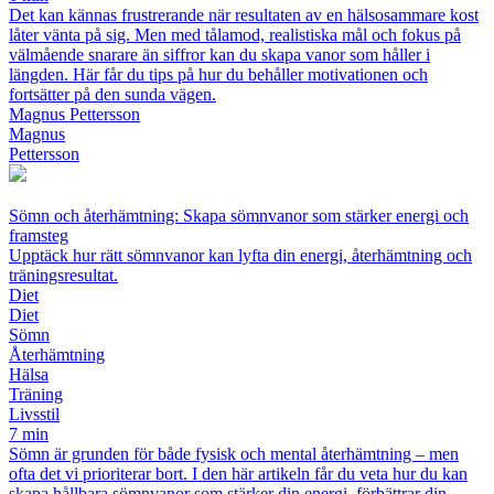
Det kan kännas frustrerande när resultaten av en hälsosammare kost
låter vänta på sig. Men med tålamod, realistiska mål och fokus på
välmående snarare än siffror kan du skapa vanor som håller i
längden. Här får du tips på hur du behåller motivationen och
fortsätter på den sunda vägen.
Magnus Pettersson
Magnus
Pettersson
Sömn och återhämtning: Skapa sömnvanor som stärker energi och
framsteg
Upptäck hur rätt sömnvanor kan lyfta din energi, återhämtning och
träningsresultat.
Diet
Diet
Sömn
Återhämtning
Hälsa
Träning
Livsstil
7 min
Sömn är grunden för både fysisk och mental återhämtning – men
ofta det vi prioriterar bort. I den här artikeln får du veta hur du kan
skapa hållbara sömnvanor som stärker din energi, förbättrar din