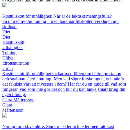
Kosttillskott för uthållighet: När är de faktiskt meningsfulla?
Få ut mer av din träning – men bara när tillskotten verkligen gör
skillnad
Diet
Diet
Kosttillskott
Uthållighet
Träning
Hälsa
Idrottsnutrition
2 min
Kosttillskott för uthållighet lockar med löften om bättre prestation
och snabbare återhämtning. Men vad säger forskningen, och när är
det faktiskt värt att investera i dem? Här får du en guide till vad som
fungerar, vad som inte gör det och hur du kan tänka smart kring din
egen träning.
Clara Mårtensson
Clara
Mårtensson
Näring för aktiva äldre: Stärk muskler och leder med rätt kost