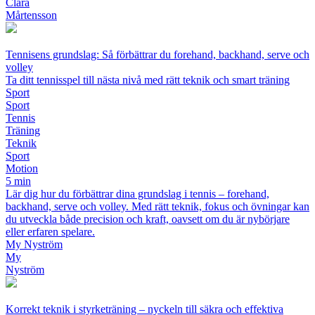
Clara
Mårtensson
Tennisens grundslag: Så förbättrar du forehand, backhand, serve och
volley
Ta ditt tennisspel till nästa nivå med rätt teknik och smart träning
Sport
Sport
Tennis
Träning
Teknik
Sport
Motion
5 min
Lär dig hur du förbättrar dina grundslag i tennis – forehand,
backhand, serve och volley. Med rätt teknik, fokus och övningar kan
du utveckla både precision och kraft, oavsett om du är nybörjare
eller erfaren spelare.
My Nyström
My
Nyström
Korrekt teknik i styrketräning – nyckeln till säkra och effektiva