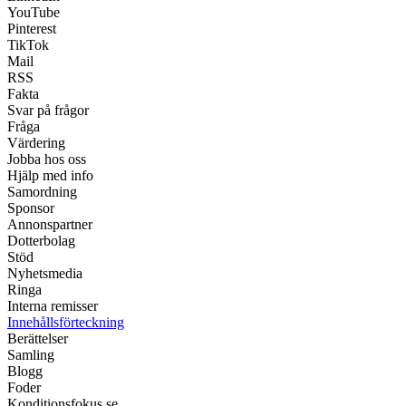
YouTube
Pinterest
TikTok
Mail
RSS
Fakta
Svar på frågor
Fråga
Värdering
Jobba hos oss
Hjälp med info
Samordning
Sponsor
Annonspartner
Dotterbolag
Stöd
Nyhetsmedia
Ringa
Interna remisser
Innehållsförteckning
Berättelser
Samling
Blogg
Foder
Konditionsfokus.se