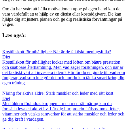
Om du har svårt att hålla motivationen uppe på egen hand kan det
vara värdefullt att ta hjälp av en dietist eller kostrådgivare. De kan
hjälpa dig att justera planen och ge dig realistiska förväntningar på
vägen.
Læs også:
Kosttillskott för uthållighet: När är de faktiskt meningsfulla?
Diet
Kosttillskott för uthållighet lockar med löften om bättre prestation
och snabbare återhämtning. Men vad säger forskningen, och när är
det faktiskt värt att investera i dem? Här får du en guide till vad som
fungerar, vad som inte gör det och hur du kan tänka smart kring din
egen träning.
Näring för aktiva äldre: Stärk muskler och leder med rätt kost
Diet
Med åldern förändras kroppen – men med rätt näring kan du
fortsätta leva ett aktivt liv. Lär dig hur protein, hälsosamma fetter,
vitaminer och vätska samverkar för att stärka muskler och leder och
ge dig kraft i vardagen.