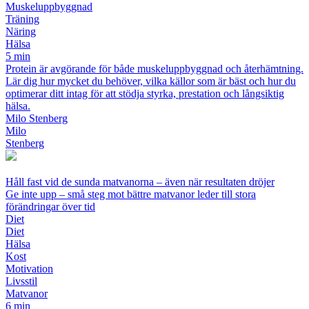
Muskeluppbyggnad
Träning
Näring
Hälsa
5 min
Protein är avgörande för både muskeluppbyggnad och återhämtning.
Lär dig hur mycket du behöver, vilka källor som är bäst och hur du
optimerar ditt intag för att stödja styrka, prestation och långsiktig
hälsa.
Milo Stenberg
Milo
Stenberg
Håll fast vid de sunda matvanorna – även när resultaten dröjer
Ge inte upp – små steg mot bättre matvanor leder till stora
förändringar över tid
Diet
Diet
Hälsa
Kost
Motivation
Livsstil
Matvanor
6 min