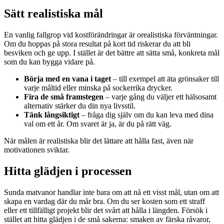
Sätt realistiska mål
En vanlig fallgrop vid kostförändringar är orealistiska förväntningar.
Om du hoppas på stora resultat på kort tid riskerar du att bli
besviken och ge upp. I stället är det bättre att sätta små, konkreta mål
som du kan bygga vidare på.
Börja med en vana i taget
– till exempel att äta grönsaker till
varje måltid eller minska på sockerrika drycker.
Fira de små framstegen
– varje gång du väljer ett hälsosamt
alternativ stärker du din nya livsstil.
Tänk långsiktigt
– fråga dig själv om du kan leva med dina
val om ett år. Om svaret är ja, är du på rätt väg.
När målen är realistiska blir det lättare att hålla fast, även när
motivationen sviktar.
Hitta glädjen i processen
Sunda matvanor handlar inte bara om att nå ett visst mål, utan om att
skapa en vardag där du mår bra. Om du ser kosten som ett straff
eller ett tillfälligt projekt blir det svårt att hålla i längden. Försök i
stället att hitta glädjen i de små sakerna: smaken av färska råvaror,