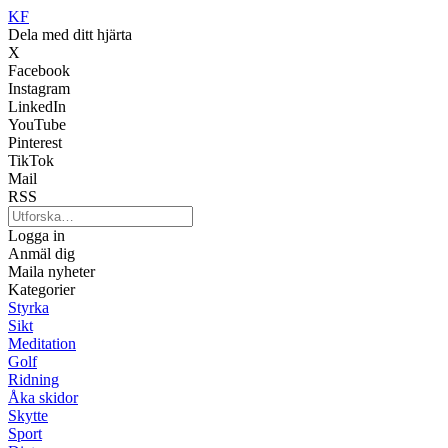
KF
Dela med ditt hjärta
X
Facebook
Instagram
LinkedIn
YouTube
Pinterest
TikTok
Mail
RSS
Logga in
Anmäl dig
Maila nyheter
Kategorier
Styrka
Sikt
Meditation
Golf
Ridning
Åka skidor
Skytte
Sport