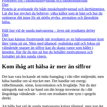
Proteinets roll i muskeluppbyggnad och muskelunderhåll
Diet
Protein är avgörande för både muskeluppbyggnad och återhämtning.
Lär dig hur mycket du behöver, vilka källor som är bäst och hur du
optimerar ditt intag för att stödja styrka, prestation och långsiktig
hälsa.
Håll fast vid de sunda matvanorna – även när resultaten dröjer
Diet
Det kan kännas frustrerande när resultaten av en hälsosammare kost
låter vänta på sig. Men med tålamod, realistiska mål och fokus på
välmående snarare än siffror kan du skapa vanor som håller i
längden. Här får du tips på hur du behåller motivationen och
fortsätter på den sunda vägen.
Kom ihåg att hälsa är mer än siffror
Det kan vara lockande att mäta framgång i vikt eller midjemått, men
hälsa handlar om så mycket mer. Det handlar om energi,
välbefinnande, sömn, koncentration och livsglädje. När du äter
näringsrik mat och tar hand om din kropp investerar du i ditt
långsiktiga välmående – även om resultaten inte syns i spegeln
direkt.
Att hålla fast vid de sunda matvanorna kräver tålamod, men just det