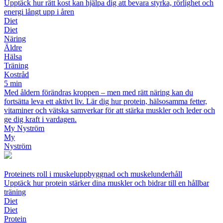
Upptäck hur rätt kost kan hjälpa dig att bevara styrka, rörlighet och
energi långt upp i åren
Diet
Diet
Näring
Äldre
Hälsa
Träning
Kostråd
5 min
Med åldern förändras kroppen – men med rätt näring kan du
fortsätta leva ett aktivt liv. Lär dig hur protein, hälsosamma fetter,
vitaminer och vätska samverkar för att stärka muskler och leder och
ge dig kraft i vardagen.
My Nyström
My
Nyström
Proteinets roll i muskeluppbyggnad och muskelunderhåll
Upptäck hur protein stärker dina muskler och bidrar till en hållbar
träning
Diet
Diet
Protein