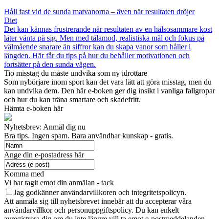
Håll fast vid de sunda matvanorna – även när resultaten dröjer
Diet
Det kan kännas frustrerande när resultaten av en hälsosammare kost
låter vänta på sig. Men med tålamod, realistiska mål och fokus på
välmående snarare än siffror kan du skapa vanor som håller i
längden. Här får du tips på hur du behåller motivationen och
fortsätter på den sunda vägen.
Tio misstag du måste undvika som ny idrottare
Som nybörjare inom sport kan det vara lätt att göra misstag, men du
kan undvika dem. Den här e-boken ger dig insikt i vanliga fallgropar
och hur du kan träna smartare och skadefritt.
Hämta e-boken här
Nyhetsbrev: Anmäl dig nu
Bra tips. Ingen spam. Bara användbar kunskap - gratis.
Ange din e-postadress här
Komma med
Vi har tagit emot din anmälan - tack
Jag godkänner användarvillkoren och integritetspolicyn.
Att anmäla sig till nyhetsbrevet innebär att du accepterar våra
användarvillkor och personuppgiftspolicy. Du kan enkelt
avregistrera dig om du inte längre vill ta emot e-postmeddelanden.