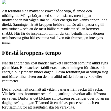
Att förändra sina matvanor kräver både vilja, tålamod och
uthållighet. Många börjar med stor entusiasm, men tappar
motivationen när vågen står still eller energin inte känns annorlunda
direkt. Sanningen är att kroppen behöver tid för att anpassa sig till
nya rutiner – och att de mest hållbara resultaten sällan kommer
snabbt. Här får du inspiration till hur du kan behålla motivationen
och fortsätta göra hälsosamma val, även när framstegen inte syns
ännu.
Förstå kroppens tempo
När du ändrar din kost händer mycket i kroppen som inte alltid syns
på utsidan. Blodsockret stabiliseras, matsmältningen förbättras och
energin blir jämnare under dagen. Dessa förändringar är viktiga steg
mot bättre hälsa, även om de inte alltid märks i form av kilo eller
centimeter.
Det är också helt normalt att vikten varierar från vecka till vecka.
Vätskebalans, hormoner och träningsmängd påverkar alla siffrorna
på vågen. Därför är det klokare att fokusera på trender över tid än på
dagliga svängningar. Tålamod är en del av processen – och en
förutsättning för att resultaten ska bli varaktiga.