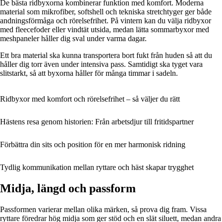
De bästa ridbyxorna kombinerar funktion med komfort. Moderna
material som mikrofiber, softshell och tekniska stretchtyger ger både
andningsförmåga och rörelsefrihet. På vintern kan du välja ridbyxor
med fleecefoder eller vindtät utsida, medan lätta sommarbyxor med
meshpaneler håller dig sval under varma dagar.
Ett bra material ska kunna transportera bort fukt från huden så att du
håller dig torr även under intensiva pass. Samtidigt ska tyget vara
slitstarkt, så att byxorna håller för många timmar i sadeln.
Ridbyxor med komfort och rörelsefrihet – så väljer du rätt
Hästens resa genom historien: Från arbetsdjur till fritidspartner
Förbättra din sits och position för en mer harmonisk ridning
Tydlig kommunikation mellan ryttare och häst skapar trygghet
Midja, längd och passform
Passformen varierar mellan olika märken, så prova dig fram. Vissa
ryttare föredrar hög midja som ger stöd och en slät siluett, medan andra