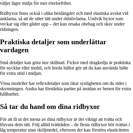
väljer lägre midja för mer rörelsefrihet.
Ridbyxor finns också i olika benlängder och med elastiska avslut vid
anklarna, så att de sitter tätt under ridstövlarna. Undvik byxor som
veckar sig eller glider upp – det kan orsaka obehag och skav under
ridningen.
Praktiska detaljer som underlättar
vardagen
Små detaljer kan göra stor skillnad. Fickor med dragkedja är praktiska
för nycklar eller mobil, och breda hällor gör att du kan använda bälte
för extra stöd i midjan.
Vissa modeller har reflexdetaljer som ökar synligheten om du rider i
skymningen. Andra har förstärkta partier på insidan av benen för extra
hållbarhet.
Så tar du hand om dina ridbyxor
För att få ut det mesta av dina ridbyxor är det viktigt att tvätta och
förvara dem rätt. Följ alltid tvättråden – de flesta ridbyxor bör tvättas i
låg temperatur utan sköljmedel, eftersom det kan förstöra elasticiteten