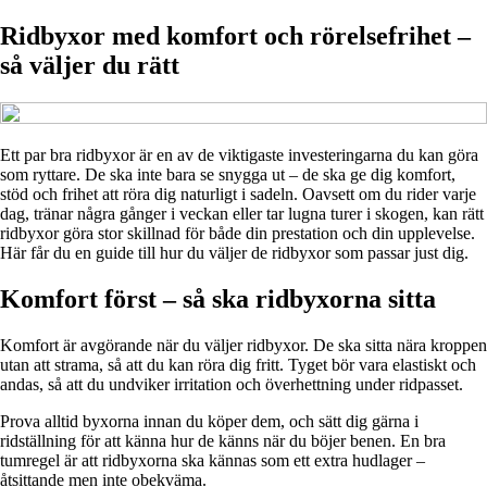
Ridbyxor med komfort och rörelsefrihet –
så väljer du rätt
Ett par bra ridbyxor är en av de viktigaste investeringarna du kan göra
som ryttare. De ska inte bara se snygga ut – de ska ge dig komfort,
stöd och frihet att röra dig naturligt i sadeln. Oavsett om du rider varje
dag, tränar några gånger i veckan eller tar lugna turer i skogen, kan rätt
ridbyxor göra stor skillnad för både din prestation och din upplevelse.
Här får du en guide till hur du väljer de ridbyxor som passar just dig.
Komfort först – så ska ridbyxorna sitta
Komfort är avgörande när du väljer ridbyxor. De ska sitta nära kroppen
utan att strama, så att du kan röra dig fritt. Tyget bör vara elastiskt och
andas, så att du undviker irritation och överhettning under ridpasset.
Prova alltid byxorna innan du köper dem, och sätt dig gärna i
ridställning för att känna hur de känns när du böjer benen. En bra
tumregel är att ridbyxorna ska kännas som ett extra hudlager –
åtsittande men inte obekväma.