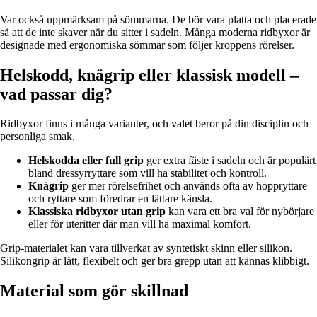
Var också uppmärksam på sömmarna. De bör vara platta och placerade
så att de inte skaver när du sitter i sadeln. Många moderna ridbyxor är
designade med ergonomiska sömmar som följer kroppens rörelser.
Helskodd, knägrip eller klassisk modell –
vad passar dig?
Ridbyxor finns i många varianter, och valet beror på din disciplin och
personliga smak.
Helskodda eller full grip
ger extra fäste i sadeln och är populärt
bland dressyrryttare som vill ha stabilitet och kontroll.
Knägrip
ger mer rörelsefrihet och används ofta av hoppryttare
och ryttare som föredrar en lättare känsla.
Klassiska ridbyxor utan grip
kan vara ett bra val för nybörjare
eller för uteritter där man vill ha maximal komfort.
Grip-materialet kan vara tillverkat av syntetiskt skinn eller silikon.
Silikongrip är lätt, flexibelt och ger bra grepp utan att kännas klibbigt.
Material som gör skillnad