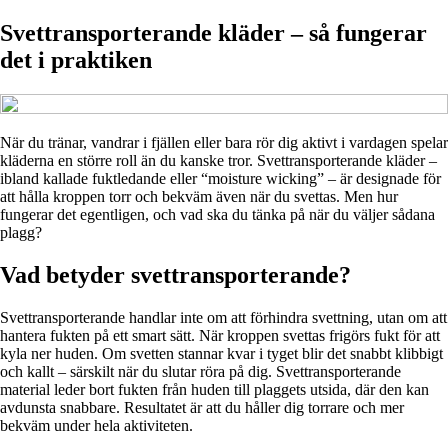
Svettransporterande kläder – så fungerar
det i praktiken
När du tränar, vandrar i fjällen eller bara rör dig aktivt i vardagen spelar
kläderna en större roll än du kanske tror. Svettransporterande kläder –
ibland kallade fuktledande eller “moisture wicking” – är designade för
att hålla kroppen torr och bekväm även när du svettas. Men hur
fungerar det egentligen, och vad ska du tänka på när du väljer sådana
plagg?
Vad betyder svettransporterande?
Svettransporterande handlar inte om att förhindra svettning, utan om att
hantera fukten på ett smart sätt. När kroppen svettas frigörs fukt för att
kyla ner huden. Om svetten stannar kvar i tyget blir det snabbt klibbigt
och kallt – särskilt när du slutar röra på dig. Svettransporterande
material leder bort fukten från huden till plaggets utsida, där den kan
avdunsta snabbare. Resultatet är att du håller dig torrare och mer
bekväm under hela aktiviteten.