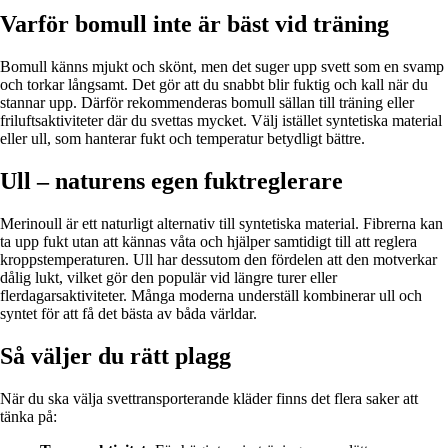
Varför bomull inte är bäst vid träning
Bomull känns mjukt och skönt, men det suger upp svett som en svamp
och torkar långsamt. Det gör att du snabbt blir fuktig och kall när du
stannar upp. Därför rekommenderas bomull sällan till träning eller
friluftsaktiviteter där du svettas mycket. Välj istället syntetiska material
eller ull, som hanterar fukt och temperatur betydligt bättre.
Ull – naturens egen fuktreglerare
Merinoull är ett naturligt alternativ till syntetiska material. Fibrerna kan
ta upp fukt utan att kännas våta och hjälper samtidigt till att reglera
kroppstemperaturen. Ull har dessutom den fördelen att den motverkar
dålig lukt, vilket gör den populär vid längre turer eller
flerdagarsaktiviteter. Många moderna underställ kombinerar ull och
syntet för att få det bästa av båda världar.
Så väljer du rätt plagg
När du ska välja svettransporterande kläder finns det flera saker att
tänka på: