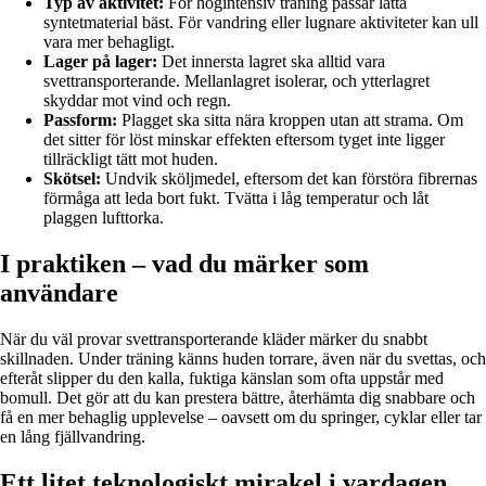
Typ av aktivitet:
För högintensiv träning passar lätta
syntetmaterial bäst. För vandring eller lugnare aktiviteter kan ull
vara mer behagligt.
Lager på lager:
Det innersta lagret ska alltid vara
svettransporterande. Mellanlagret isolerar, och ytterlagret
skyddar mot vind och regn.
Passform:
Plagget ska sitta nära kroppen utan att strama. Om
det sitter för löst minskar effekten eftersom tyget inte ligger
tillräckligt tätt mot huden.
Skötsel:
Undvik sköljmedel, eftersom det kan förstöra fibrernas
förmåga att leda bort fukt. Tvätta i låg temperatur och låt
plaggen lufttorka.
I praktiken – vad du märker som
användare
När du väl provar svettransporterande kläder märker du snabbt
skillnaden. Under träning känns huden torrare, även när du svettas, och
efteråt slipper du den kalla, fuktiga känslan som ofta uppstår med
bomull. Det gör att du kan prestera bättre, återhämta dig snabbare och
få en mer behaglig upplevelse – oavsett om du springer, cyklar eller tar
en lång fjällvandring.
Ett litet teknologiskt mirakel i vardagen