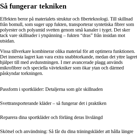
Så fungerar tekniken
Effekten beror på materialets struktur och fiberteknologi. Till skillnad
från bomull, som suger upp fukten, transporterar syntetiska fibrer som
polyester och polyamid svetten genom små kanaler i tyget. Det sker
tack vare skillnader i ytspänning – fukten “dras” från insidan mot
utsidan.
Vissa tillverkare kombinerar olika material för att optimera funktionen.
Det innersta lagret kan vara extra snabbtorkande, medan det yttre lagret
hjälper till med avdunstningen. I mer avancerade plagg används
mikrofibrer och speciella vävtekniker som ökar ytan och därmed
påskyndar torkningen.
Passform i sportkläder: Detaljerna som gör skillnaden
Svettransporterande kläder – så fungerar det i praktiken
Reparera dina sportkläder och förläng deras livslängd
Skötsel och användning: Så får du dina träningskläder att hålla längre